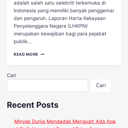
adalah salah satu selebriti terkemuka di
Indonesia yang memiliki banyak penggemar
dan pengaruh. Laporan Harta Kekayaan
Penyelenggara Negara (LHKPN)
merupakan kewajiban bagi para pejabat
publik…
KPK
READ MORE
AKHIRNYA
SELESAIKAN
VERIFIKASI
Cari
LHKPN
RAFFI
Cari
AHMAD,
PENGUMUMAN
PEKAN
Recent Posts
INI!
Minyak Dunia Mendadak Menguat! Ada Apa