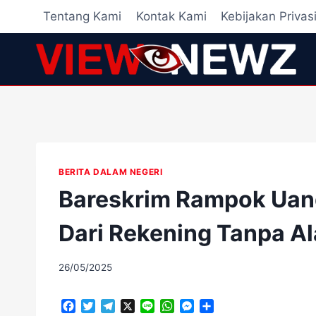
Skip
Tentang Kami
Kontak Kami
Kebijakan Privas
to
content
BERITA DALAM NEGERI
Bareskrim Rampok Uang
Dari Rekening Tanpa Al
By
26/05/2025
adminscroll
F
T
T
X
L
W
M
S