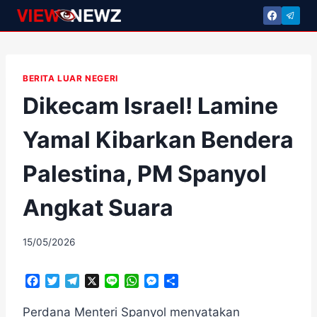
Skip
to
content
BERITA LUAR NEGERI
Dikecam Israel! Lamine
Yamal Kibarkan Bendera
Palestina, PM Spanyol
Angkat Suara
By
15/05/2026
adminscroll
F
T
T
X
L
W
M
S
a
w
e
i
h
e
h
c
i
l
n
a
s
a
Perdana Menteri Spanyol menyatakan