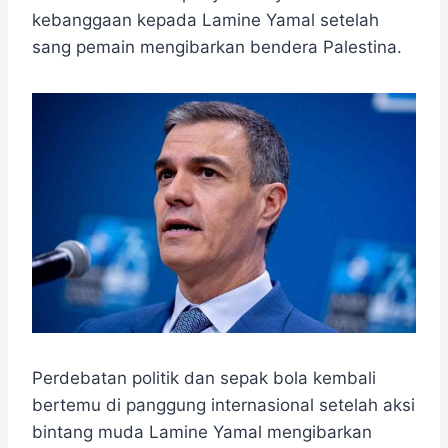
e
t
e
e
t
s
r
kebanggaan kepada Lamine Yamal setelah
b
t
g
s
e
e
sang pemain mengibarkan bendera Palestina.
o
e
r
A
n
o
r
a
p
g
k
m
p
e
r
Perdebatan politik dan sepak bola kembali
bertemu di panggung internasional setelah aksi
bintang muda
Lamine Yamal
mengibarkan