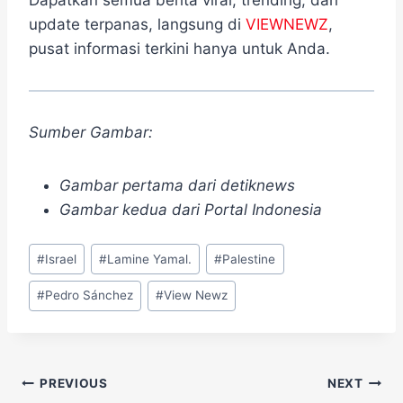
Dapatkan semua berita viral, trending, dan
update terpanas, langsung di
VIEWNEWZ
,
pusat informasi terkini hanya untuk Anda.
Sumber Gambar:
Gambar pertama dari detiknews
Gambar kedua dari Portal Indonesia
Post
#
Israel
#
Lamine Yamal.
#
Palestine
Tags:
#
Pedro Sánchez
#
View Newz
Navigasi
PREVIOUS
NEXT