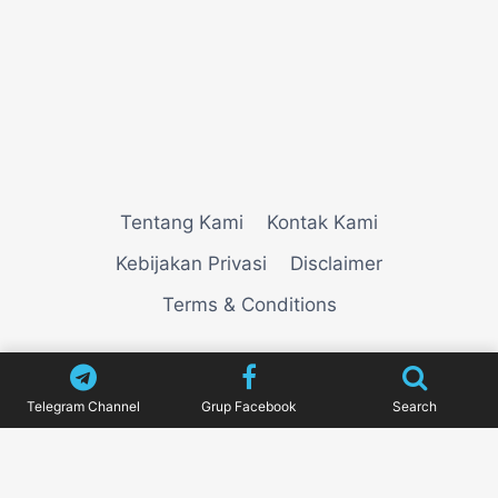
Tentang Kami
Kontak Kami
Kebijakan Privasi
Disclaimer
Terms & Conditions
© 2026
VIEWNEWZ
Telegram Channel
Grup Facebook
Search
Pengujian Efisiensi Rendering Vektor Visual Pada
Mahjong Ways 2
Riset Tingkat Kestabilan Latensi