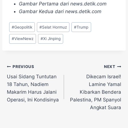
Gambar Pertama dari news.detik.com
Gambar Kedua dari news.detik.com
Post
#
Geopolitik
#
Selat Hormuz
#
Trump
Tags:
#
ViewNewz
#
Xi Jinping
Navigasi
PREVIOUS
NEXT
Usai Sidang Tuntutan
Dikecam Israel!
pos
18 Tahun, Nadiem
Lamine Yamal
Makarim Harus Jalani
Kibarkan Bendera
Operasi, Ini Kondisinya
Palestina, PM Spanyol
Angkat Suara