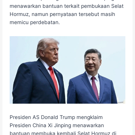
e
t
e
e
t
s
r
menawarkan bantuan terkait pembukaan Selat
b
t
g
s
e
e
Hormuz, namun pernyataan tersebut masih
o
e
r
A
n
o
r
a
p
g
memicu perdebatan.
k
m
p
e
r
Presiden AS Donald Trump mengklaim
Presiden China Xi Jinping menawarkan
bantuan membuka kembali Selat Hormuz di