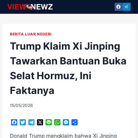
Skip
to
content
BERITA LUAR NEGERI
Trump Klaim Xi Jinping
Tawarkan Bantuan Buka
Selat Hormuz, Ini
Faktanya
By
15/05/2026
adminscroll
F
T
T
X
L
W
M
S
a
w
e
i
h
e
h
c
i
l
n
a
s
a
Donald Trump mengklaim bahwa Xi Jinping