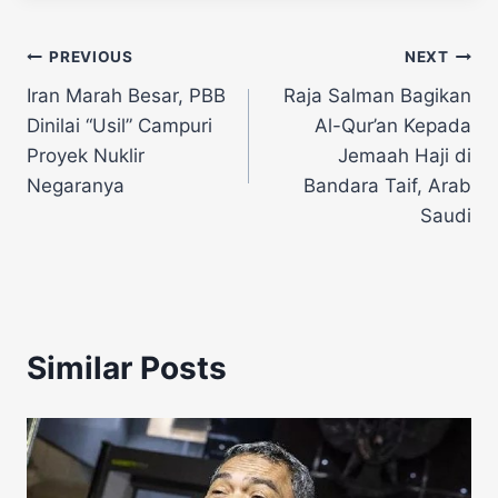
Navigasi
PREVIOUS
NEXT
Iran Marah Besar, PBB
Raja Salman Bagikan
pos
Dinilai “Usil” Campuri
Al-Qur’an Kepada
Proyek Nuklir
Jemaah Haji di
Negaranya
Bandara Taif, Arab
Saudi
Similar Posts