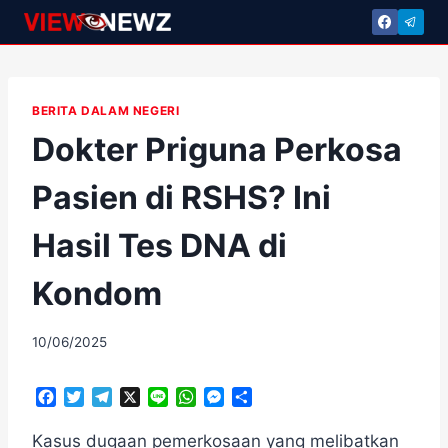
Skip
to
content
BERITA DALAM NEGERI
Dokter Priguna Perkosa
Pasien di RSHS? Ini
Hasil Tes DNA di
Kondom
By
10/06/2025
adminscroll
F
T
T
X
L
W
M
S
a
w
e
i
h
e
h
c
i
l
n
a
s
a
Kasus dugaan pemerkosaan yang melibatkan