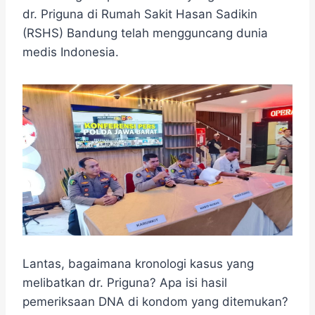
e
t
e
e
t
s
r
dr. Priguna di Rumah Sakit Hasan Sadikin
b
t
g
s
e
e
(RSHS) Bandung telah mengguncang dunia
o
e
r
A
n
o
r
a
p
g
medis Indonesia.
k
m
p
e
r
Lantas, bagaimana kronologi kasus yang
melibatkan dr. Priguna? Apa isi hasil
pemeriksaan DNA di kondom yang ditemukan?