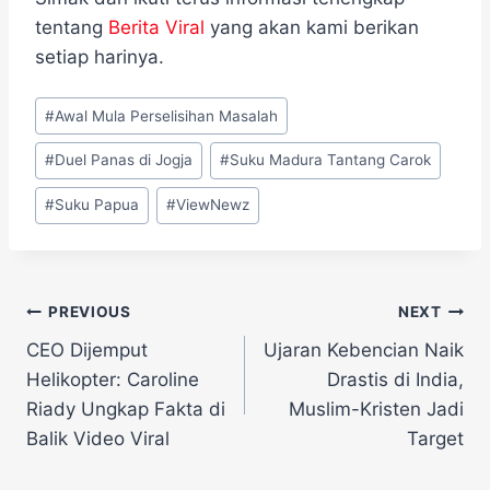
tentang
Berita Viral
yang akan kami berikan
setiap harinya.
Post
#
Awal Mula Perselisihan Masalah
Tags:
#
Duel Panas di Jogja
#
Suku Madura Tantang Carok
#
Suku Papua
#
ViewNewz
Navigasi
PREVIOUS
NEXT
CEO Dijemput
Ujaran Kebencian Naik
pos
Helikopter: Caroline
Drastis di India,
Riady Ungkap Fakta di
Muslim-Kristen Jadi
Balik Video Viral
Target