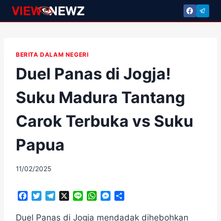
Skip
to
content
BERITA DALAM NEGERI
Duel Panas di Jogja!
Suku Madura Tantang
Carok Terbuka vs Suku
Papua
By
11/02/2025
adminscroll
F
T
T
X
L
W
M
S
a
w
e
i
h
e
h
c
i
l
n
a
s
a
Duel Panas di Jogja mendadak dihebohkan