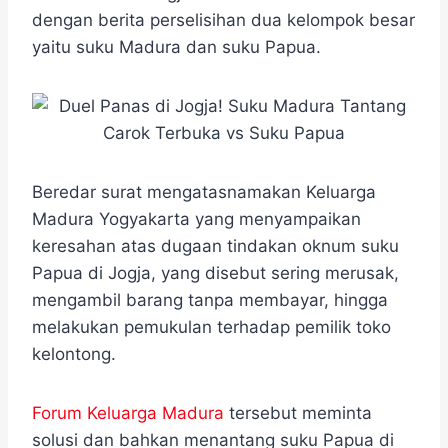
e
t
e
e
t
s
r
dengan berita perselisihan dua kelompok besar
b
t
g
s
e
e
yaitu suku Madura dan suku Papua.
o
e
r
A
n
o
r
a
p
g
k
m
p
e
r
Beredar surat mengatasnamakan Keluarga
Madura Yogyakarta yang menyampaikan
keresahan atas dugaan tindakan oknum suku
Papua di Jogja, yang disebut sering merusak,
mengambil barang tanpa membayar, hingga
melakukan pemukulan terhadap pemilik toko
kelontong.
Forum Keluarga Madura
tersebut meminta
solusi dan bahkan menantang suku Papua di