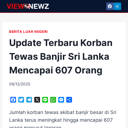
Skip
to
content
BERITA LUAR NEGERI
Update Terbaru Korban
Tewas Banjir Sri Lanka
Mencapai 607 Orang
By
06/12/2025
adminscroll
F
T
T
X
L
W
M
S
a
w
e
i
h
e
h
c
i
l
n
a
s
a
Jumlah korban tewas akibat banjir besar di Sri
e
t
e
e
t
s
r
Lanka terus meningkat hingga mencapai 607
b
t
g
s
e
e
orang menurut laporan.