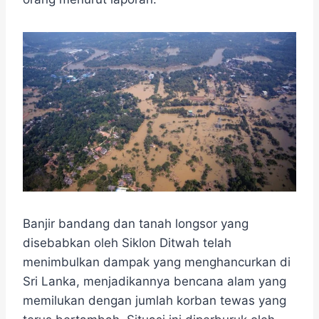
o
e
r
A
n
o
r
a
p
g
k
m
p
e
r
​Banjir bandang dan tanah longsor yang
disebabkan oleh Siklon Ditwah telah
menimbulkan dampak yang menghancurkan di
Sri Lanka, menjadikannya bencana alam yang
memilukan dengan jumlah korban tewas yang