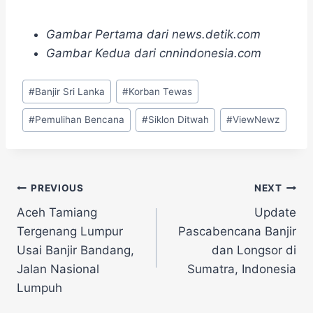
Gambar Pertama dari news.detik.com
Gambar Kedua dari cnnindonesia.com
Post
#
Banjir Sri Lanka
#
Korban Tewas
Tags:
#
Pemulihan Bencana
#
Siklon Ditwah
#
ViewNewz
Navigasi
PREVIOUS
NEXT
Aceh Tamiang
Update
pos
Tergenang Lumpur
Pascabencana Banjir
Usai Banjir Bandang,
dan Longsor di
Jalan Nasional
Sumatra, Indonesia
Lumpuh