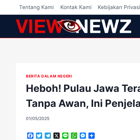
Skip
Tentang Kami
Kontak Kami
Kebijakan Privas
to
content
BERITA DALAM NEGERI
Heboh! Pulau Jawa Ter
Tanpa Awan, Ini Penje
By
01/05/2025
adminscroll
F
T
T
X
L
W
M
S