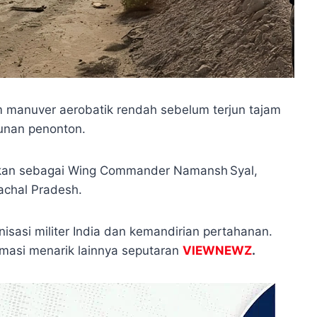
m manuver aerobatik rendah sebelum terjun tajam
unan penonton.
mkan sebagai Wing Commander Namansh Syal,
achal Pradesh.
isasi militer India dan kemandirian pertahanan.
rmasi menarik lainnya seputaran
VIEWNEWZ
.