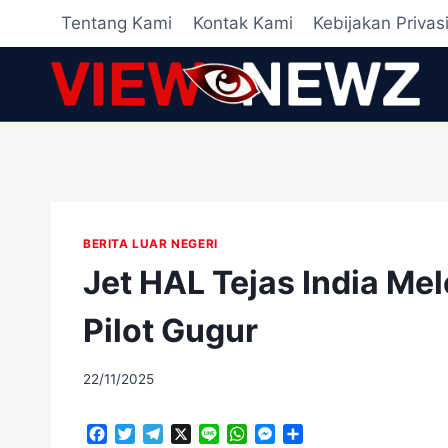
Skip
Tentang Kami
Kontak Kami
Kebijakan Privas
to
content
BERITA LUAR NEGERI
Jet HAL Tejas India Mel
Pilot Gugur
By
22/11/2025
adminscroll
F
T
T
X
L
W
M
S