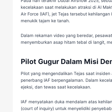
Pada hari terakhir Dubai Airshow 2025, seb
kecelakaan saat melakukan atraksi di Al Makt
Air Force (IAF), jet Tejas tersebut kehilang
menukik tajam ke tanah.
Dalam rekaman video yang beredar, pesawat
menyemburkan asap hitam tebal di langit, m
Pilot Gugur Dalam Misi De
Pilot yang mengendalikan Tejas saat insid
penerbang IAF berpengalaman. Dalam kecelak
ejeksi, dan tewas saat kecelakaan.
IAF menyatakan duka mendalam atas kehilan
(court of inquiry) untuk menyelidiki penyeba