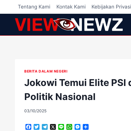
Skip
Tentang Kami
Kontak Kami
Kebijakan Privas
to
content
BERITA DALAM NEGERI
Jokowi Temui Elite PSI d
Politik Nasional
By
03/10/2025
adminscroll
F
T
T
X
L
W
M
S