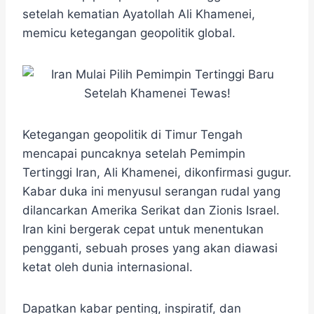
e
t
e
e
t
s
r
setelah kematian Ayatollah Ali Khamenei,
b
t
g
s
e
e
memicu ketegangan geopolitik global.
o
e
r
A
n
o
r
a
p
g
k
m
p
e
r
​Ketegangan geopolitik di Timur Tengah
mencapai puncaknya setelah Pemimpin
Tertinggi Iran, Ali Khamenei, dikonfirmasi gugur.​
Kabar duka ini menyusul serangan rudal yang
dilancarkan Amerika Serikat dan Zionis Israel.
Iran kini bergerak cepat untuk menentukan
pengganti, sebuah proses yang akan diawasi
ketat oleh dunia internasional.
Dapatkan kabar penting, inspiratif, dan