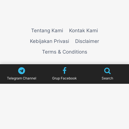
Tentang Kami
Kontak Kami
Kebijakan Privasi
Disclaimer
Terms & Conditions
© 2026
VIEWNEWZ
Telegram Channel
Grup Facebook
Search
Pengujian Efisiensi Rendering Vektor Visual Pada
Mahjong Ways 2
Riset Tingkat Kestabilan Latensi
Streaming Platform Live Kasino
Sistem Manajemen
Algoritma Beban Kerja Pada Platform Mahjong
Ways
Pengembangan Fitur Antarmuka Berbasis Gestur
Oleh Tim PG Soft
Dampak Optimasi Script Engine