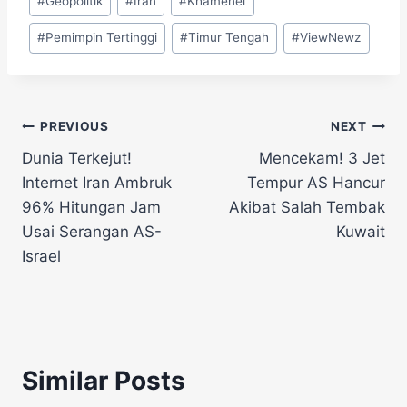
#
Geopolitik
#
Iran
#
Khamenei
Tags:
#
Pemimpin Tertinggi
#
Timur Tengah
#
ViewNewz
Navigasi
PREVIOUS
NEXT
Dunia Terkejut!
Mencekam! 3 Jet
pos
Internet Iran Ambruk
Tempur AS Hancur
96% Hitungan Jam
Akibat Salah Tembak
Usai Serangan AS-
Kuwait
Israel
Similar Posts