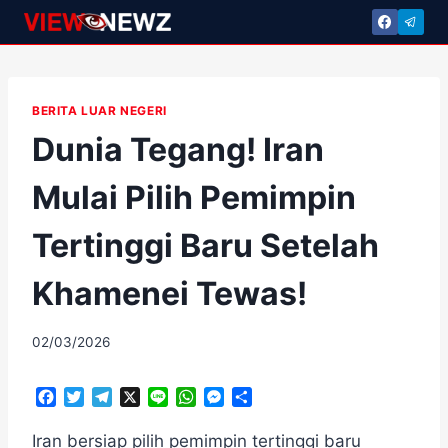
Skip
to
content
BERITA LUAR NEGERI
Dunia Tegang! Iran
Mulai Pilih Pemimpin
Tertinggi Baru Setelah
Khamenei Tewas!
By
02/03/2026
adminscroll
F
T
T
X
L
W
M
S
a
w
e
i
h
e
h
c
i
l
n
a
s
a
Iran bersiap pilih pemimpin tertinggi baru