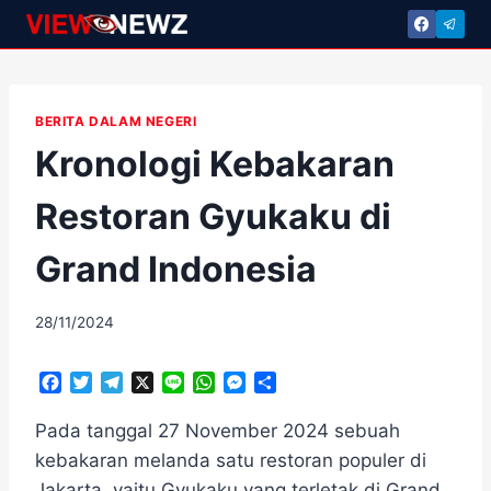
Skip
to
content
BERITA DALAM NEGERI
Kronologi Kebakaran
Restoran Gyukaku di
Grand Indonesia
By
28/11/2024
adminscroll
F
T
T
X
L
W
M
S
a
w
e
i
h
e
h
c
i
l
n
a
s
a
Pada tanggal 27 November 2024 sebuah
e
t
e
e
t
s
r
kebakaran melanda satu restoran populer di
b
t
g
s
e
e
Jakarta, yaitu Gyukaku yang terletak di Grand