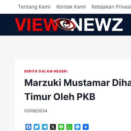
Skip
Tentang Kami
Kontak Kami
Kebijakan Privas
to
content
BERITA DALAM NEGERI
Marzuki Mustamar Diha
Timur Oleh PKB
By
03/06/2024
adminscroll
F
T
T
X
L
W
M
S