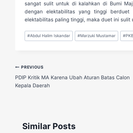
sangat sulit untuk di kalahkan di Bumi Maj
dengan elektabilitas yang tinggi berdu
elektabilitas paling tinggi, maka duet ini suli
Post
#
Abdul Halim Iskandar
#
Marzuki Mustamar
#
PK
Tags:
Navigasi
PREVIOUS
PDIP Kritik MA Karena Ubah Aturan Batas Calon
pos
Kepala Daerah
Similar Posts