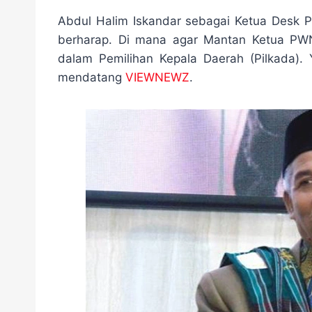
a
w
e
i
h
e
h
c
i
l
n
a
s
a
Abdul Halim Iskandar sebagai Ketua Desk 
e
t
e
e
t
s
r
berharap. Di mana agar Mantan Ketua PW
b
t
g
s
e
e
dalam Pemilihan Kepala Daerah (Pilkada)
o
e
r
A
n
o
r
a
p
g
mendatang
VIEWNEWZ
.
k
m
p
e
r