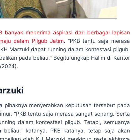
B banyak menerima aspirasi dari berbagai lapisan
aju dalam Pilgub Jatim
. “PKB tentu saja merasa
KH Marzuki dapat running dalam kontestasi pilgub.
alikan pada beliau.” Begitu ungkap Halim di Kantor
/2024).
arzuki
 pihaknya menyerahkan keputusan tersebut pada
mur. “PKB tentu saja merasa sangat senang. Serta
nning dalam kontestasi pilgub. Tetapi, semuanya
 beliau,” katanya. PKB katanya, tetap saja akan
paikan oleh KH Marzuki meskipun pada akhirnya