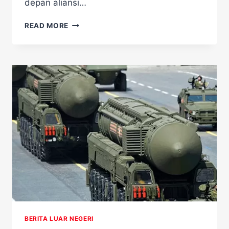
depan aliansi…
PUTIN
READ MORE
SETELAH
FINLANDIA
GABUNG
NATO,
BAKAL
ADA
MASALAH
BERITA LUAR NEGERI