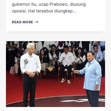
gubernur itu, ucap Prabowo, diusung
oposisi. Hal tersebut diungkap…
SALING
READ MORE
SINDIR
PRABOWO
SUBIANTO
DAN
ANIES
BASWEDAN
DI
PILPRES
2024