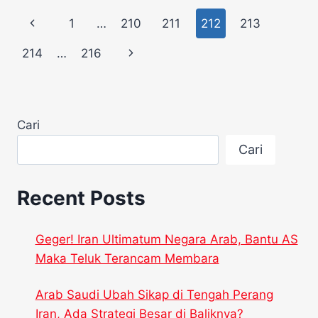
HOUTHI
Page
Previous
1
…
210
211
212
213
DI
LAUT
navigation
Page
Next
214
…
216
MERAH
Page
Cari
Cari
Recent Posts
Geger! Iran Ultimatum Negara Arab, Bantu AS
Maka Teluk Terancam Membara
Arab Saudi Ubah Sikap di Tengah Perang
Iran, Ada Strategi Besar di Baliknya?