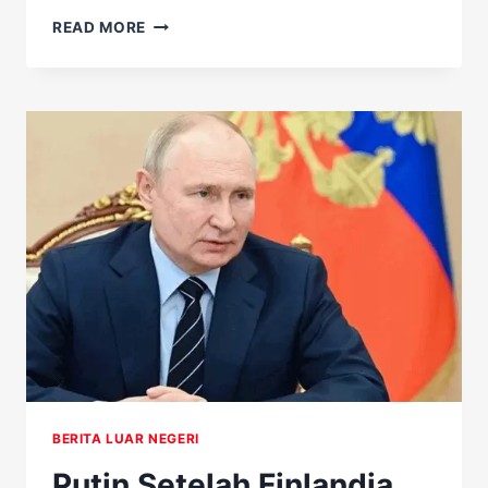
SOAL
READ MORE
PERNYATAAN
PRABOWO
ETIK
‘NDASMU
ETIK’
MENJADI
SOROTAN
NETIZEN
BERITA LUAR NEGERI
Putin Setelah Finlandia