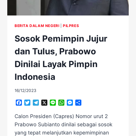
BERITA DALAM NEGERI
|
PILPRES
Sosok Pemimpin Jujur
dan Tulus, Prabowo
Dinilai Layak Pimpin
Indonesia
16/12/2023
Facebook
Twitter
Telegram
X
Line
WhatsApp
Messenger
Share
Calon Presiden (Capres) Nomor urut 2
Prabowo Subianto dinilai sebagai sosok
yang tepat melanjutkan kepemimpinan