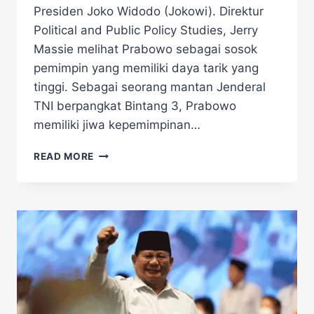
Presiden Joko Widodo (Jokowi). Direktur
Political and Public Policy Studies, Jerry
Massie melihat Prabowo sebagai sosok
pemimpin yang memiliki daya tarik yang
tinggi. Sebagai seorang mantan Jenderal
TNI berpangkat Bintang 3, Prabowo
memiliki jiwa kepemimpinan…
SOSOK
READ MORE
PEMIMPIN
JUJUR
DAN
TULUS,
PRABOWO
DINILAI
LAYAK
PIMPIN
INDONESIA