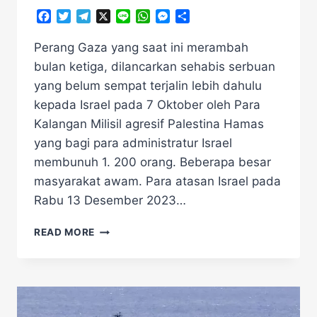
Facebook
Twitter
Telegram
X
Line
WhatsApp
Messenger
Share
Perang Gaza yang saat ini merambah
bulan ketiga, dilancarkan sehabis serbuan
yang belum sempat terjalin lebih dahulu
kepada Israel pada 7 Oktober oleh Para
Kalangan Milisil agresif Palestina Hamas
yang bagi para administratur Israel
membunuh 1. 200 orang. Beberapa besar
masyarakat awam. Para atasan Israel pada
Rabu 13 Desember 2023…
PERANG
READ MORE
GAZA
MAKAN
KORBAN
BARU
KAPAL