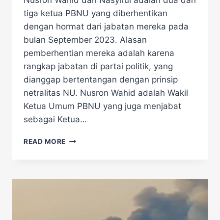
Nusron Wahid dan Nasyirul adalah dua dari
tiga ketua PBNU yang diberhentikan
dengan hormat dari jabatan mereka pada
bulan September 2023. Alasan
pemberhentian mereka adalah karena
rangkap jabatan di partai politik, yang
dianggap bertentangan dengan prinsip
netralitas NU. Nusron Wahid adalah Wakil
Ketua Umum PBNU yang juga menjabat
sebagai Ketua…
NUSRON
READ MORE
WAHID
DAN
NASYIRUL
DIBERHENTIKAN
DARI
KETUA
PBNU