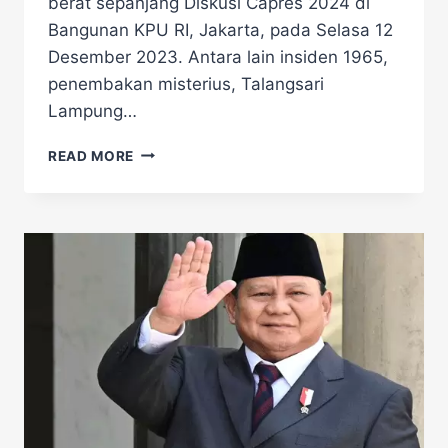
berat sepanjang Diskusi Capres 2024 di
Bangunan KPU RI, Jakarta, pada Selasa 12
Desember 2023. Antara lain insiden 1965,
penembakan misterius, Talangsari
Lampung…
DEBAT
READ MORE
PANAS
GANJAR-
PRABOWO
SALING
SINDIR
BAHAS
PELANGGARAN
HAM
BERAT