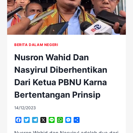
BERITA DALAM NEGERI
Nusron Wahid Dan
Nasyirul Diberhentikan
Dari Ketua PBNU Karna
Bertentangan Prinsip
14/12/2023
Facebook
Twitter
Telegram
X
Line
WhatsApp
Messenger
Share