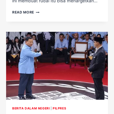
ini membuat rudal itu bisa menargetkan…
RUSIA
READ MORE
SIAGAKAN
RUDAL
ANTAR
BENUA
RAKSASA
YARS
BERITA DALAM NEGERI
|
PILPRES