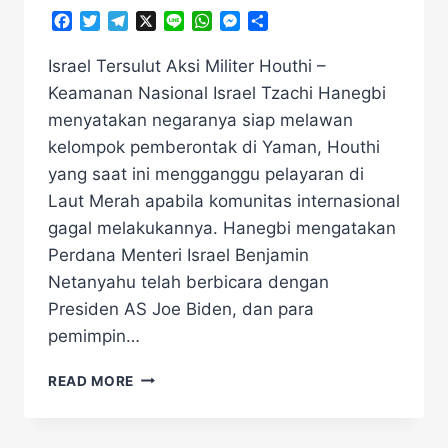
Facebook
Twitter
Telegram
X
Line
WhatsApp
Messenger
Share
Israel Tersulut Aksi Militer Houthi –
Keamanan Nasional Israel Tzachi Hanegbi
menyatakan negaranya siap melawan
kelompok pemberontak di Yaman, Houthi
yang saat ini mengganggu pelayaran di
Laut Merah apabila komunitas internasional
gagal melakukannya. Hanegbi mengatakan
Perdana Menteri Israel Benjamin
Netanyahu telah berbicara dengan
Presiden AS Joe Biden, dan para
pemimpin…
ISRAEL
READ MORE
TERSULUT
AKSI
MILITER