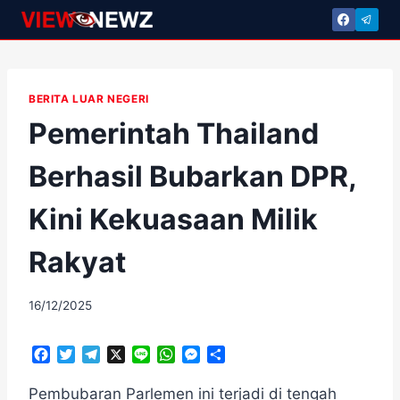
Skip
to
content
BERITA LUAR NEGERI
Pemerintah Thailand
Berhasil Bubarkan DPR,
Kini Kekuasaan Milik
Rakyat
By
16/12/2025
adminscroll
F
T
T
X
L
W
M
S
a
w
e
i
h
e
h
c
i
l
n
a
s
a
​Pembubaran Parlemen ini terjadi di tengah