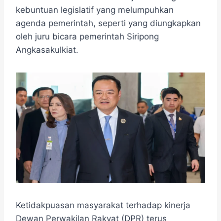
e
t
e
e
t
s
r
kebuntuan legislatif yang melumpuhkan
b
t
g
s
e
e
agenda pemerintah, seperti yang diungkapkan
o
e
r
A
n
o
r
a
p
g
oleh juru bicara pemerintah Siripong
k
m
p
e
Angkasakulkiat.
r
Ketidakpuasan masyarakat terhadap kinerja
Dewan Perwakilan Rakyat (DPR) terus