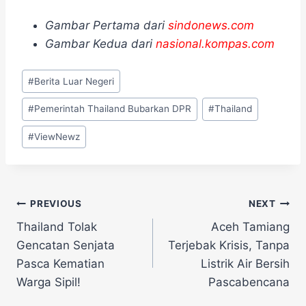
Gambar Pertama dari
sindonews.com
Gambar Kedua dari
nasional.kompas.com
Post
#
Berita Luar Negeri
Tags:
#
Pemerintah Thailand Bubarkan DPR
#
Thailand
#
ViewNewz
Navigasi
PREVIOUS
NEXT
Thailand Tolak
Aceh Tamiang
pos
Gencatan Senjata
Terjebak Krisis, Tanpa
Pasca Kematian
Listrik Air Bersih
Warga Sipil!
Pascabencana