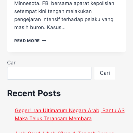
Minnesota. FBI bersama aparat kepolisian
setempat kini tengah melakukan
pengejaran intensif terhadap pelaku yang
masih buron. Kasus…
FBI
READ MORE
BURU
PELAKU
PENEMBAKAN
Cari
YANG
MENEWASKAN
Cari
ANGGOTA
DPR
MINNESOTA
Recent Posts
Geger! Iran Ultimatum Negara Arab, Bantu AS
Maka Teluk Terancam Membara