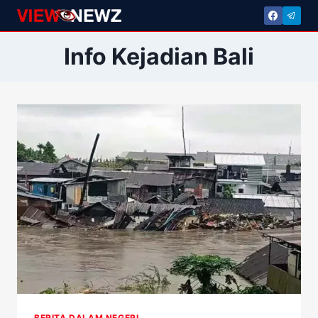
Skip
to
content
Info Kejadian Bali
BERITA DALAM NEGERI