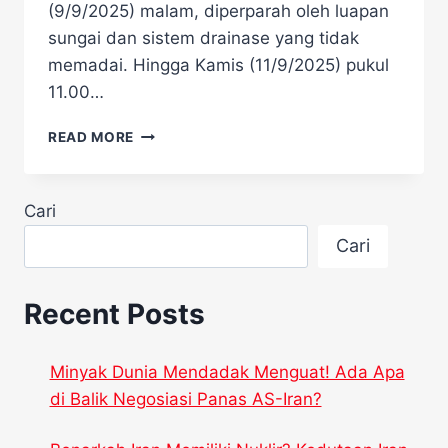
(9/9/2025) malam, diperparah oleh luapan
sungai dan sistem drainase yang tidak
memadai. Hingga Kamis (11/9/2025) pukul
11.00…
BANJIR
READ MORE
BESAR
MELANDA
BALI,
Cari
TERCATAT
SEBAGAI
Cari
YANG
TERPARAH
DALAM
Recent Posts
SATU
DEKADE
Minyak Dunia Mendadak Menguat! Ada Apa
di Balik Negosiasi Panas AS-Iran?