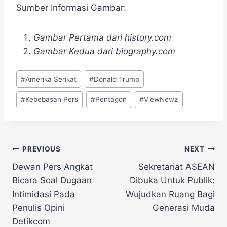
Sumber Informasi Gambar:
Gambar Pertama dari history.com
Gambar Kedua dari biography.com
Post
#
Amerika Serikat
#
Donald Trump
Tags:
#
Kebebasan Pers
#
Pentagon
#
ViewNewz
Navigasi
PREVIOUS
NEXT
Dewan Pers Angkat
Sekretariat ASEAN
pos
Bicara Soal Dugaan
Dibuka Untuk Publik:
Intimidasi Pada
Wujudkan Ruang Bagi
Penulis Opini
Generasi Muda
Detikcom