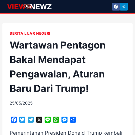
Skip
to
content
BERITA LUAR NEGERI
Wartawan Pentagon
Bakal Mendapat
Pengawalan, Aturan
Baru Dari Trump!
By
25/05/2025
adminscroll
F
T
T
X
L
W
M
S
a
w
e
i
h
e
h
c
i
l
n
a
s
a
Pemerintahan Presiden Donald Trump kembali