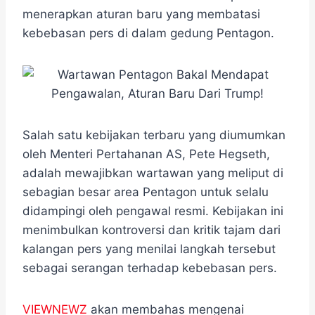
e
t
e
e
t
s
r
menerapkan aturan baru yang membatasi
b
t
g
s
e
e
kebebasan pers di dalam gedung Pentagon.
o
e
r
A
n
o
r
a
p
g
k
m
p
e
r
Salah satu kebijakan terbaru yang diumumkan
oleh Menteri Pertahanan AS, Pete Hegseth,
adalah mewajibkan wartawan yang meliput di
sebagian besar area Pentagon untuk selalu
didampingi oleh pengawal resmi. Kebijakan ini
menimbulkan kontroversi dan kritik tajam dari
kalangan pers yang menilai langkah tersebut
sebagai serangan terhadap kebebasan pers.
VIEWNEWZ
akan membahas mengenai