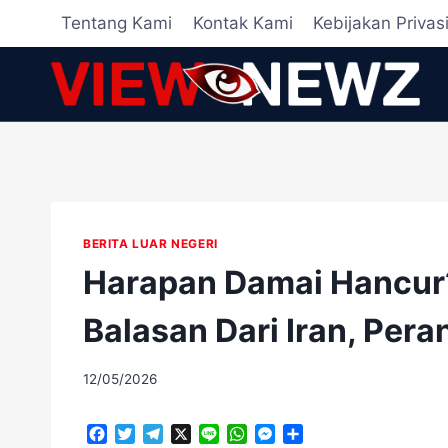
Skip
Tentang Kami
Kontak Kami
Kebijakan Privas
to
content
BERITA LUAR NEGERI
Harapan Damai Hancur?
Balasan Dari Iran, Per
By
12/05/2026
adminscroll
F
T
T
X
L
W
M
S