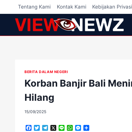
Skip
Tentang Kami
Kontak Kami
Kebijakan Privas
to
content
BERITA DALAM NEGERI
Korban Banjir Bali Men
Hilang
By
15/09/2025
adminscroll
F
T
T
X
L
W
M
S