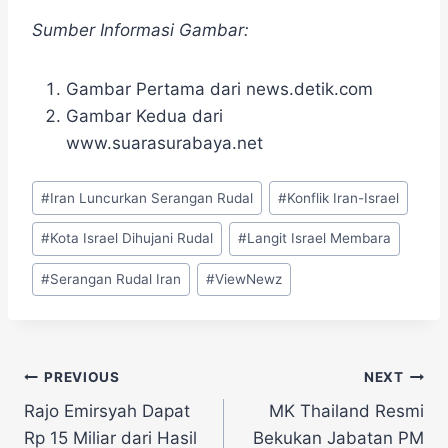
Sumber Informasi Gambar:
Gambar Pertama dari news.detik.com
Gambar Kedua dari
www.suarasurabaya.net
Post
#
Iran Luncurkan Serangan Rudal
#
Konflik Iran-Israel
Tags:
#
Kota Israel Dihujani Rudal
#
Langit Israel Membara
#
Serangan Rudal Iran
#
ViewNewz
Navigasi
PREVIOUS
NEXT
Rajo Emirsyah Dapat
MK Thailand Resmi
pos
Rp 15 Miliar dari Hasil
Bekukan Jabatan PM