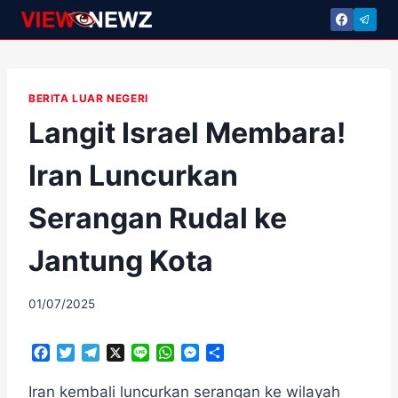
Skip
to
content
BERITA LUAR NEGERI
Langit Israel Membara!
Iran Luncurkan
Serangan Rudal ke
Jantung Kota
By
01/07/2025
adminscroll
F
T
T
X
L
W
M
S
a
w
e
i
h
e
h
c
i
l
n
a
s
a
Iran kembali luncurkan serangan ke wilayah