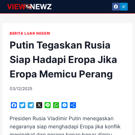
Skip
to
content
BERITA LUAR NEGERI
Putin Tegaskan Rusia
Siap Hadapi Eropa Jika
Eropa Memicu Perang
By
03/12/2025
adminscroll
F
T
T
X
L
W
M
S
a
w
e
i
h
e
h
c
i
l
n
a
s
a
Presiden Rusia Vladimir Putin menegaskan
e
t
e
e
t
s
r
negaranya siap menghadapi Eropa jika konflik
b
t
g
s
e
e
meningkat dan perang benar-benar dipicu