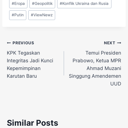
Post
#
Eropa
#
Geopolitik
#
Konflik Ukraina dan Rusia
Tags:
#
Putin
#
ViewNewz
Navigasi
PREVIOUS
NEXT
KPK Tegaskan
Temui Presiden
pos
Integritas Jadi Kunci
Prabowo, Ketua MPR
Kepemimpinan
Ahmad Muzani
Karutan Baru
Singgung Amendemen
UUD
Similar Posts