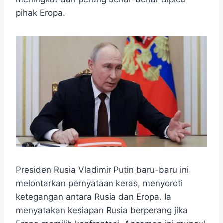
o
e
r
A
n
o
r
a
p
g
pihak Eropa.
k
m
p
e
r
Presiden Rusia Vladimir Putin baru-baru ini
melontarkan pernyataan keras, menyoroti
ketegangan antara Rusia dan Eropa. Ia
menyatakan kesiapan Rusia berperang jika