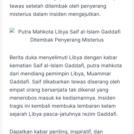
e
t
e
e
t
s
r
tewas setelah ditembak oleh penyerang
b
t
g
s
e
e
misterius dalam insiden mengejutkan.
o
e
r
A
n
o
r
a
p
g
k
m
p
e
r
Berita duka menyelimuti Libya dengan kabar
kematian Saif al-Islam Gaddafi, putra mahkota
dari mendiang pemimpin Libya, Muammar
Gaddafi. ​Saif dikabarkan tewas diserang oleh
empat orang bersenjata tak dikenal yang
menerobos masuk ke kediamannya.​ Insiden
tragis ini kembali membuka lembaran kelam
sejarah Libya pasca-jatuhnya rezim Gaddafi.
Dapatkan kabar penting, inspiratif, dan