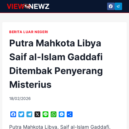
Skip
to
content
BERITA LUAR NEGERI
Putra Mahkota Libya
Saif al-Islam Gaddafi
Ditembak Penyerang
Misterius
By
18/02/2026
adminscroll
F
T
T
X
L
W
M
S
a
w
e
i
h
e
h
c
i
l
n
a
s
a
Putra Mahkota Libya, Saif al-Islam Gaddafi,