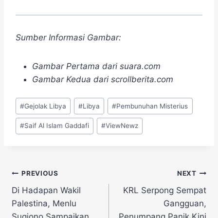
Sumber Informasi Gambar:
Gambar Pertama dari suara.com
Gambar Kedua dari scrollberita.com
Post
#
Gejolak Libya
#
Libya
#
Pembunuhan Misterius
Tags:
#
Saif Al Islam Gaddafi
#
ViewNewz
Navigasi
PREVIOUS
NEXT
Di Hadapan Wakil
KRL Serpong Sempat
pos
Palestina, Menlu
Gangguan,
Sugiono Sampaikan
Penumpang Panik Kini