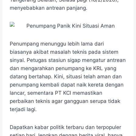
o
e
r
A
n
o
r
a
p
g
menyebabkan antrean panjang.
k
m
p
e
r
Penumpang menunggu lebih lama dari
biasanya akibat masalah teknis pada sistem
sinyal. Petugas stasiun sigap mengatur antrean
dan mengarahkan penumpang ke KRL yang
datang bertahap. Kini, situasi telah aman dan
penumpang kembali dapat naik kereta dengan
lancar, sementara PT KCI memastikan
perbaikan teknis agar gangguan serupa tidak
terjadi lagi.
Dapatkan kabar politik terbaru dan terpopuler
setiap hari, lengkap dengan berita viral, hanya