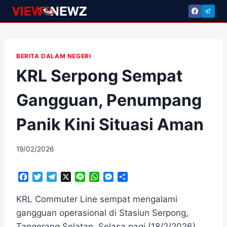
Skip
to
content
BERITA DALAM NEGERI
KRL Serpong Sempat
Gangguan, Penumpang
Panik Kini Situasi Aman
By
19/02/2026
adminscroll
F
T
T
X
L
W
M
S
a
w
e
i
h
e
h
c
i
l
n
a
s
a
KRL Commuter Line sempat mengalami
e
t
e
e
t
s
r
gangguan operasional di Stasiun Serpong,
b
t
g
s
e
e
Tangerang Selatan, Selasa pagi (18/2/2026),