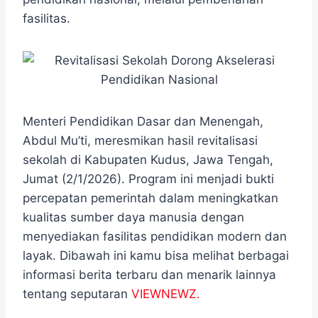
o
e
r
A
n
o
r
a
p
g
fasilitas.
k
m
p
e
r
Menteri Pendidikan Dasar dan Menengah,
Abdul Mu’ti, meresmikan hasil revitalisasi
sekolah di Kabupaten Kudus, Jawa Tengah,
Jumat (2/1/2026). Program ini menjadi bukti
percepatan pemerintah dalam meningkatkan
kualitas sumber daya manusia dengan
menyediakan fasilitas pendidikan modern dan
layak. Dibawah ini kamu bisa melihat berbagai
informasi berita terbaru dan menarik lainnya
tentang seputaran
VIEWNEWZ.