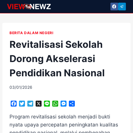
Skip
to
content
BERITA DALAM NEGERI
Revitalisasi Sekolah
Dorong Akselerasi
Pendidikan Nasional
By
03/01/2026
adminscroll
F
T
T
X
L
W
M
S
a
w
e
i
h
e
h
c
i
l
n
a
s
a
Program revitalisasi sekolah menjadi bukti
e
t
e
e
t
s
r
nyata upaya percepatan peningkatan kualitas
b
t
g
s
e
e
pendidikan nasional, melalui pembenahan