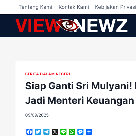
Skip
Tentang Kami
Kontak Kami
Kebijakan Privas
to
content
BERITA DALAM NEGERI
Siap Ganti Sri Mulyani
Jadi Menteri Keuangan
By
09/09/2025
adminscroll
F
T
T
X
L
W
M
S