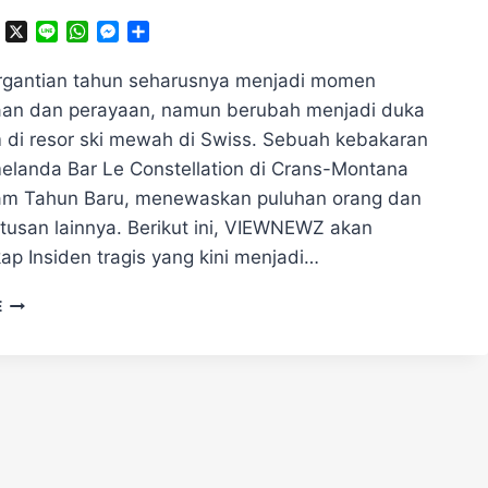
ok
ter
Telegram
X
Line
WhatsApp
Messenger
Share
gantian tahun seharusnya menjadi momen
an dan perayaan, namun berubah menjadi duka
di resor ski mewah di Swiss. Sebuah kebakaran
elanda Bar Le Constellation di Crans-Montana
m Tahun Baru, menewaskan puluhan orang dan
tusan lainnya. Berikut ini, VIEWNEWZ akan
p ​Insiden tragis yang kini menjadi…
KEBAKARAN
E
BAR
RESOR
SKI
DI
SWISS,
DUA
MANAJER
DIDAKWA