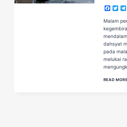
Facebo
Twit
Malam per
kegembira
mendalam 
dahsyat m
pada mala
melukai ra
mengungka
READ MOR