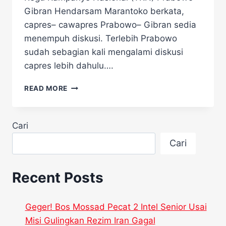
Gibran Hendarsam Marantoko berkata,
capres– cawapres Prabowo– Gibran sedia
menempuh diskusi. Terlebih Prabowo
sudah sebagian kali mengalami diskusi
capres lebih dahulu….
PRABOWO-
READ MORE
GIBRAN
BAKALAN
SIAP
Cari
HADAPI
DEBAT
Cari
CAPRES-
CAWAPRES
2024
Recent Posts
Geger! Bos Mossad Pecat 2 Intel Senior Usai
Misi Gulingkan Rezim Iran Gagal