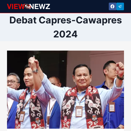
Skip
to
Debat Capres-Cawapres
content
2024