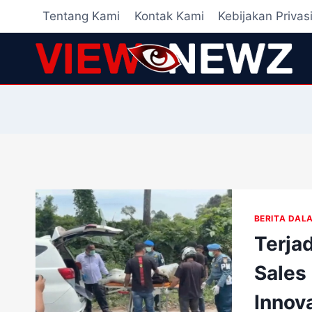
Skip
Tentang Kami
Kontak Kami
Kebijakan Privas
to
content
BERITA DAL
Terja
Sales
Innov