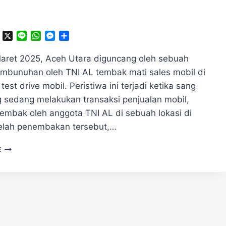
ok
ter
Telegram
X
Line
WhatsApp
Messenger
Share
aret 2025, Aceh Utara diguncang oleh sebuah
embunuhan oleh TNI AL tembak mati sales mobil di
test drive mobil. Peristiwa ini terjadi ketika sang
g sedang melakukan transaksi penjualan mobil,
tembak oleh anggota TNI AL di sebuah lokasi di
elah penembakan tersebut,…
TERJADI
E
LAGI!
TNI
AL
TEMBAK
MATI
SALES
MOBIL