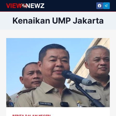
Skip
to
content
Kenaikan UMP Jakarta
BERITA DALAM NEGERI