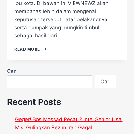
ibu kota. Di bawah ini VIEWNEWZ akan
membahas lebih dalam mengenai
keputusan tersebut, latar belakangnya,
serta dampak yang mungkin timbul
sebagai hasil dari…
PEMPROV
READ MORE
DKI
JAKARTA
UMUMKAN
Cari
UMP
JAKARTA
Cari
TAHUN
2025
JADI
Recent Posts
RP
5,3
JUTA
Geger! Bos Mossad Pecat 2 Intel Senior Usai
Misi Gulingkan Rezim Iran Gagal