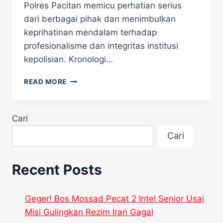
Polres Pacitan memicu perhatian serius
dari berbagai pihak dan menimbulkan
keprihatinan mendalam terhadap
profesionalisme dan integritas institusi
kepolisian. Kronologi…
KASUS
READ MORE
RUDAPAKSA
TAHANAN,
POLISI
Cari
PELAKU
LANGSUNG
Cari
DIPECAT
TANPA
HORMAT
Recent Posts
Geger! Bos Mossad Pecat 2 Intel Senior Usai
Misi Gulingkan Rezim Iran Gagal