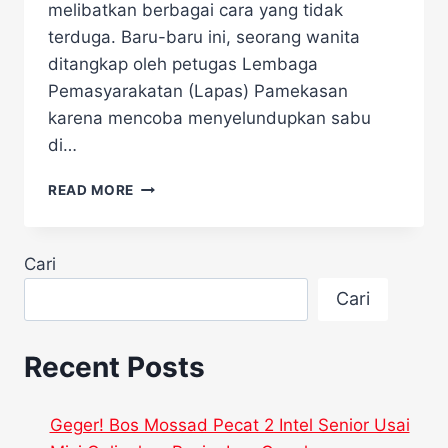
melibatkan berbagai cara yang tidak
terduga. Baru-baru ini, seorang wanita
ditangkap oleh petugas Lembaga
Pemasyarakatan (Lapas) Pamekasan
karena mencoba menyelundupkan sabu
di…
GEGER!
READ MORE
IBU
MUDA
NEKAT
Cari
SELUNDUPKAN
SABU
Cari
DI
ORGAN
INTIM
Recent Posts
MASUK
LAPAS,
BEGINI
Geger! Bos Mossad Pecat 2 Intel Senior Usai
AKSINYA!