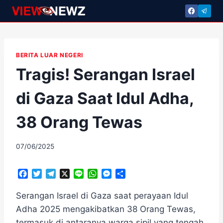
Skip
to
content
BERITA LUAR NEGERI
Tragis! Serangan Israel
di Gaza Saat Idul Adha,
38 Orang Tewas
By
07/06/2025
adminscroll
F
T
T
X
L
W
M
S
a
w
e
i
h
e
h
c
i
l
n
a
s
a
Serangan Israel di Gaza saat perayaan Idul
e
t
e
e
t
s
r
Adha 2025 mengakibatkan 38 Orang Tewas,
b
t
g
s
e
e
termasuk di antaranya warga sipil yang tengah