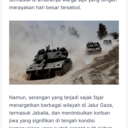
o
e
r
A
n
o
r
a
p
g
merayakan hari besar tersebut.
k
m
p
e
r
Namun, serangan yang terjadi sejak fajar
menargetkan berbagai wilayah di Jalur Gaza,
termasuk Jabalia, dan menimbulkan korban
jiwa yang signifikan di tengah kondisi