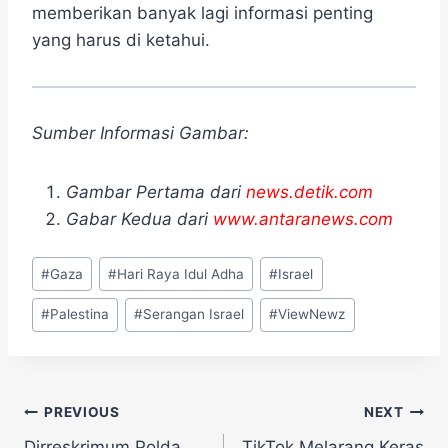
memberikan banyak lagi informasi penting
yang harus di ketahui.
Sumber Informasi Gambar:
Gambar Pertama dari
news.detik.com
Gabar Kedua dari
www.antaranews.com
Post
#
Gaza
#
Hari Raya Idul Adha
#
Israel
Tags:
#
Palestina
#
Serangan Israel
#
ViewNewz
Navigasi
PREVIOUS
NEXT
Dirreskrimum Polda
TikTok Melarang Keras