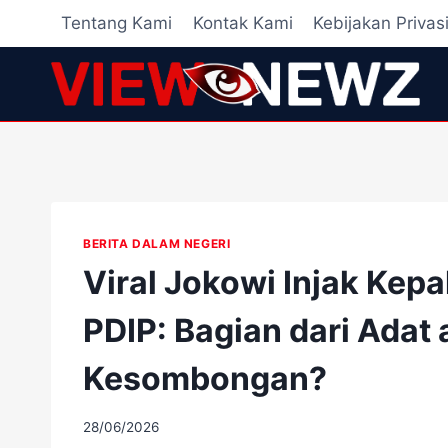
Skip
Tentang Kami
Kontak Kami
Kebijakan Privas
to
content
BERITA DALAM NEGERI
Viral Jokowi Injak Kep
PDIP: Bagian dari Adat 
Kesombongan?
By
28/06/2026
adminscroll