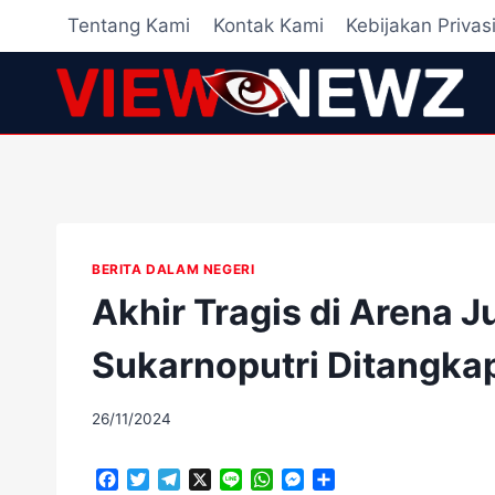
Skip
Tentang Kami
Kontak Kami
Kebijakan Privas
to
content
BERITA DALAM NEGERI
Akhir Tragis di Arena 
Sukarnoputri Ditangka
By
26/11/2024
adminscroll
F
T
T
X
L
W
M
S