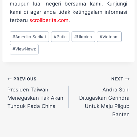
maupun luar negeri bersama kami. Kunjungi
kami di agar anda tidak ketinggalam informasi
terbaru
scrollberita.com
.
Post
#
Amerika Serikat
#
Putin
#
Ukraina
#
Vietnam
Tags:
#
ViewNewz
Navigasi
PREVIOUS
NEXT
Presiden Taiwan
Andra Soni
pos
Menegaskan Tak Akan
Ditugaskan Gerindra
Tunduk Pada China
Untuk Maju Pilgub
Banten