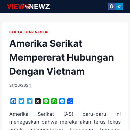
Skip
to
content
BERITA LUAR NEGERI
Amerika Serikat
Mempererat Hubungan
Dengan Vietnam
By
21/06/2024
adminscroll
F
T
T
X
L
W
M
S
a
w
e
i
h
e
h
c
i
l
n
a
s
a
Amerika Serikat (AS) baru-baru ini
e
t
e
e
t
s
r
menegaskan bahwa mereka akan terus fokus
b
t
g
s
e
e
untuk memperdalam hubungan bersama