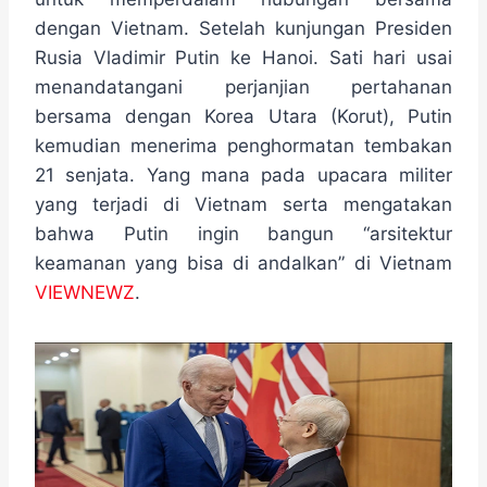
o
e
r
A
n
o
r
a
p
g
dengan Vietnam. Setelah kunjungan Presiden
k
m
p
e
Rusia Vladimir Putin ke Hanoi. Sati hari usai
r
menandatangani perjanjian pertahanan
bersama dengan Korea Utara (Korut), Putin
kemudian menerima penghormatan tembakan
21 senjata. Yang mana pada upacara militer
yang terjadi di Vietnam serta mengatakan
bahwa Putin ingin bangun “arsitektur
keamanan yang bisa di andalkan” di Vietnam
VIEWNEWZ
.