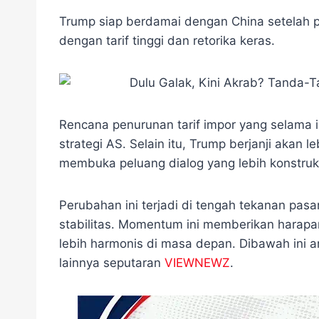
a
w
e
i
h
e
h
c
i
l
n
a
s
a
Trump siap berdamai dengan China setelah 
e
t
e
e
t
s
r
dengan tarif tinggi dan retorika keras.
b
t
g
s
e
e
o
e
r
A
n
o
r
a
p
g
k
m
p
e
r
Rencana penurunan tarif impor yang selama 
strategi AS. Selain itu, Trump berjanji akan l
membuka peluang dialog yang lebih konstrukt
Perubahan ini terjadi di tengah tekanan pa
stabilitas. Momentum ini memberikan harapa
lebih harmonis di masa depan. Dibawah ini a
lainnya seputaran
VIEWNEWZ
.