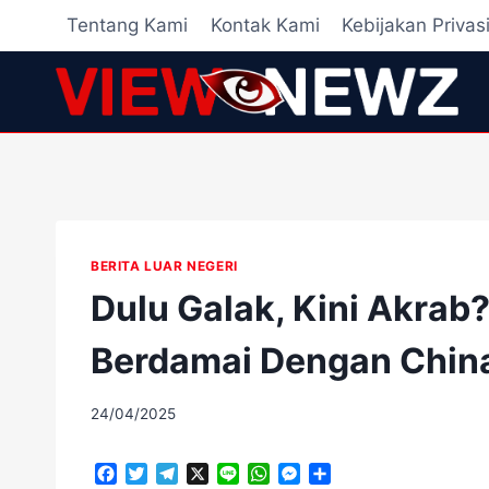
Skip
Tentang Kami
Kontak Kami
Kebijakan Privas
to
content
BERITA LUAR NEGERI
Dulu Galak, Kini Akra
Berdamai Dengan Chin
By
24/04/2025
adminscroll
F
T
T
X
L
W
M
S