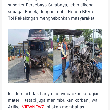
e
t
e
e
t
s
r
suporter Persebaya Surabaya, lebih dikenal
b
t
g
s
e
e
sebagai Bonek, dengan mobil Honda BRV di
o
e
r
A
n
o
r
a
p
g
Tol Pekalongan menghebohkan masyarakat.
k
m
p
e
r
Insiden ini tidak hanya menyebabkan kerugian
materiil, tetapi juga menimbulkan korban jiwa.
Artikel
VIEWNEWZ
ini akan membahas