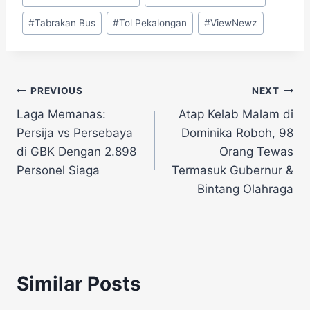
#
Tabrakan Bus
#
Tol Pekalongan
#
ViewNewz
Navigasi
PREVIOUS
NEXT
Laga Memanas:
Atap Kelab Malam di
pos
Persija vs Persebaya
Dominika Roboh, 98
di GBK Dengan 2.898
Orang Tewas
Personel Siaga
Termasuk Gubernur &
Bintang Olahraga
Similar Posts