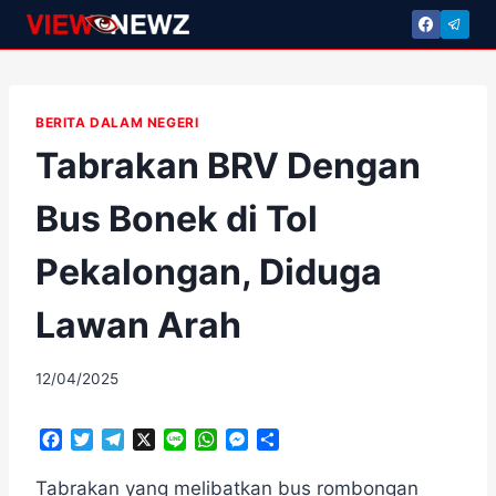
Skip
to
content
BERITA DALAM NEGERI
Tabrakan BRV Dengan
Bus Bonek di Tol
Pekalongan, Diduga
Lawan Arah
By
12/04/2025
adminscroll
F
T
T
X
L
W
M
S
a
w
e
i
h
e
h
c
i
l
n
a
s
a
Tabrakan yang melibatkan bus rombongan