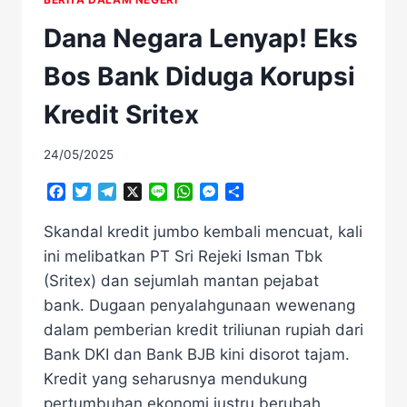
Dana Negara Lenyap! Eks
Bos Bank Diduga Korupsi
Kredit Sritex
24/05/2025
Facebook
Twitter
Telegram
X
Line
WhatsApp
Messenger
Share
Skandal kredit jumbo kembali mencuat, kali
ini melibatkan PT Sri Rejeki Isman Tbk
(Sritex) dan sejumlah mantan pejabat
bank. Dugaan penyalahgunaan wewenang
dalam pemberian kredit triliunan rupiah dari
Bank DKI dan Bank BJB kini disorot tajam.
Kredit yang seharusnya mendukung
pertumbuhan ekonomi justru berubah