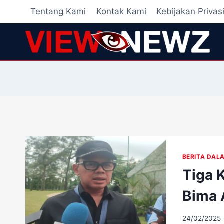
Skip
Tentang Kami
Kontak Kami
Kebijakan Privas
to
content
BERITA DAL
Tiga 
Bima 
24/02/2025