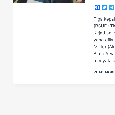
Facebo
Twit
Tiga kepa
(RSUD) Ti
Kejadian i
yang diik
Militer (A
Bima Arya
menyatak
READ MOR