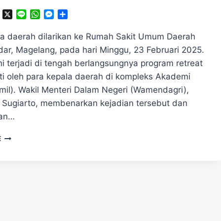
ok
ter
Telegram
X
Line
WhatsApp
Messenger
Share
la daerah dilarikan ke Rumah Sakit Umum Daerah
dar, Magelang, pada hari Minggu, 23 Februari 2025.
ni terjadi di tengah berlangsungnya program retreat
uti oleh para kepala daerah di kompleks Akademi
kmil). Wakil Menteri Dalam Negeri (Wamendagri),
 Sugiarto, membenarkan kejadian tersebut dan
an…
TIGA
E
KEPALA
DAERAH
DIBAWA
KE
RS,
BIMA
ARYA:
MEREKA