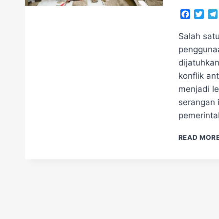
Facebo
Twit
Salah sat
penggunaa
dijatuhkan
konflik an
menjadi l
serangan i
pemerinta
READ MOR