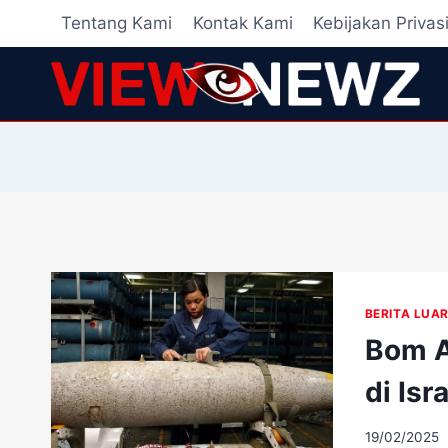
Skip
Tentang Kami
Kontak Kami
Kebijakan Privas
to
content
BERITA LUAR
Bom A
di Isr
19/02/2025