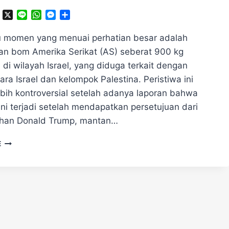
ok
ter
Telegram
X
Line
WhatsApp
Messenger
Share
u momen yang menuai perhatian besar adalah
n bom Amerika Serikat (AS) seberat 900 kg
 di wilayah Israel, yang diduga terkait dengan
tara Israel dan kelompok Palestina. Peristiwa ini
ebih kontroversial setelah adanya laporan bahwa
ni terjadi setelah mendapatkan persetujuan dari
han Donald Trump, mantan…
BOM
E
AS
SEBERAT
900
KG
DIJATUHKAN
DI
ISRAEL:
KONTEKS