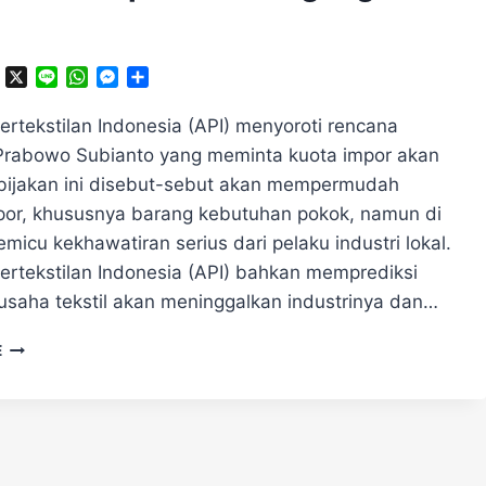
ok
ter
Telegram
X
Line
WhatsApp
Messenger
Share
ertekstilan Indonesia (API) menyoroti rencana
Prabowo Subianto yang meminta kuota impor akan
bijakan ini disebut-sebut akan mempermudah
por, khususnya barang kebutuhan pokok, namun di
memicu kekhawatiran serius dari pelaku industri lokal.
Pertekstilan Indonesia (API) bahkan memprediksi
saha tekstil akan meninggalkan industrinya dan…
PRABOWO
E
HAPUS
KUOTA
IMPOR:
ANCAMAN
ATAU
PELUANG?