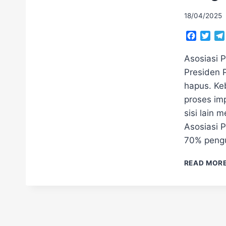
18/04/2025
Facebo
Twit
Asosiasi P
Presiden 
hapus. Ke
proses im
sisi lain 
Asosiasi 
70% pengu
READ MOR