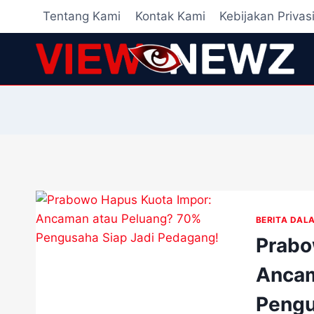
Skip
Tentang Kami
Kontak Kami
Kebijakan Privas
to
content
BERITA DAL
Prabo
Ancam
Pengu