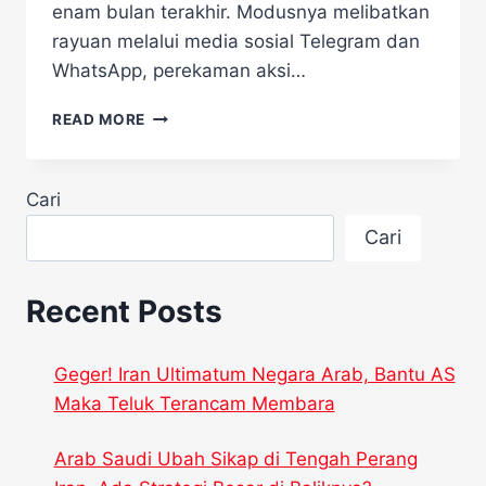
enam bulan terakhir. Modusnya melibatkan
rayuan melalui media sosial Telegram dan
WhatsApp, perekaman aksi…
MENGERIKAN!
READ MORE
PREDATOR
SEKS
PEMERKOSA
Cari
31
ANAK
Cari
DI
JEPARA
AKHIRNYA
Recent Posts
TERUNGKAP
Geger! Iran Ultimatum Negara Arab, Bantu AS
Maka Teluk Terancam Membara
Arab Saudi Ubah Sikap di Tengah Perang