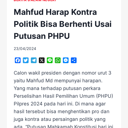
Mahfud Harap Kontra
Politik Bisa Berhenti Usai
Putusan PHPU
23/04/2024
Facebook
Twitter
Telegram
X
Line
WhatsApp
Messenger
Share
Calon wakil presiden dengan nomor urut 3
yaitu Mahfud Md mempunyai harapan.
Yang mana terhadap putusan perkara
Perselisihan Hasil Pemilihan Umum (PHPU)
Pilpres 2024 pada hari ini. Di mana agar
hasil tersebut bisa menghentikan pro dan
juga kontra atau persaingan politik yang
ada. “Putusan Mahkamah Konstitusi hari ini