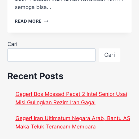
semoga bisa…
MAHFUD
READ MORE
HARAP
KONTRA
POLITIK
Cari
BISA
BERHENTI
Cari
USAI
PUTUSAN
PHPU
Recent Posts
Geger! Bos Mossad Pecat 2 Intel Senior Usai
Misi Gulingkan Rezim Iran Gagal
Geger! Iran Ultimatum Negara Arab, Bantu AS
Maka Teluk Terancam Membara