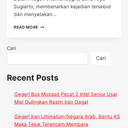
Sugiarto, membenarkan kejadian tersebut
dan menyatakan…
TIGA
READ MORE
KEPALA
DAERAH
DIBAWA
Cari
KE
RS,
Cari
BIMA
ARYA:
MEREKA
Recent Posts
TERLALU
LELAH
Geger! Bos Mossad Pecat 2 Intel Senior Usai
Misi Gulingkan Rezim Iran Gagal
Geger! Iran Ultimatum Negara Arab, Bantu AS
Maka Teluk Terancam Membara