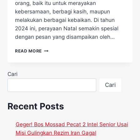
orang, baik itu untuk merayakan
kebersamaan, berbagi kasih, maupun
melakukan berbagai kebaikan. Di tahun
2024 ini, perayaan Natal semakin spesial
dengan pesan yang disampaikan oleh…
PRABOWO:
READ MORE
SELAMAT
HARI
NATAL
Cari
2024,
SAATNYA
Cari
BERBUAT
BAIK
UNTUK
Recent Posts
SESAMA
Geger! Bos Mossad Pecat 2 Intel Senior Usai
Misi Gulingkan Rezim Iran Gagal