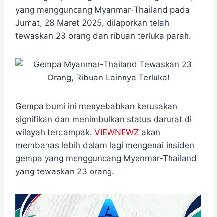
e
t
e
e
t
s
r
yang mengguncang Myanmar-Thailand pada
b
t
g
s
e
e
Jumat, 28 Maret 2025, dilaporkan telah
o
e
r
A
n
o
r
a
p
g
tewaskan 23 orang dan ribuan terluka parah.
k
m
p
e
r
Gempa bumi ini menyebabkan kerusakan
signifikan dan menimbulkan status darurat di
wilayah terdampak.
VIEWNEWZ
akan
membahas lebih dalam lagi mengenai insiden
gempa yang mengguncang Myanmar-Thailand
yang tewaskan 23 orang.