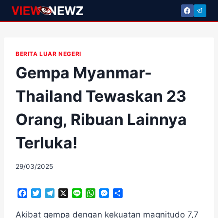
Skip
to
content
BERITA LUAR NEGERI
Gempa Myanmar-
Thailand Tewaskan 23
Orang, Ribuan Lainnya
Terluka!
By
29/03/2025
adminscroll
F
T
T
X
L
W
M
S
a
w
e
i
h
e
h
c
i
l
n
a
s
a
Akibat gempa dengan kekuatan magnitudo 7,7