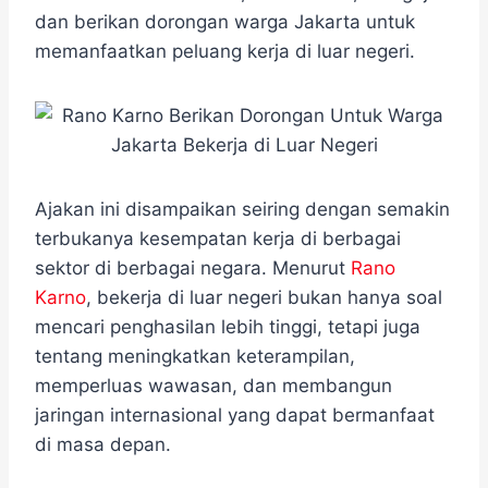
e
t
e
e
t
s
r
dan berikan dorongan warga Jakarta untuk
b
t
g
s
e
e
memanfaatkan peluang kerja di luar negeri.
o
e
r
A
n
o
r
a
p
g
k
m
p
e
r
Ajakan ini disampaikan seiring dengan semakin
terbukanya kesempatan kerja di berbagai
sektor di berbagai negara. Menurut
Rano
Karno
, bekerja di luar negeri bukan hanya soal
mencari penghasilan lebih tinggi, tetapi juga
tentang meningkatkan keterampilan,
memperluas wawasan, dan membangun
jaringan internasional yang dapat bermanfaat
di masa depan.