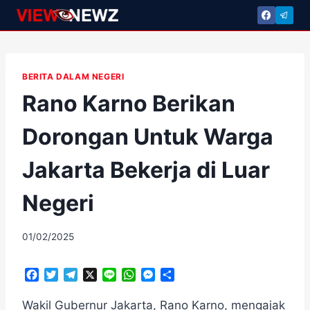
Skip
to
content
BERITA DALAM NEGERI
Rano Karno Berikan
Dorongan Untuk Warga
Jakarta Bekerja di Luar
Negeri
By
01/02/2025
adminscroll
F
T
T
X
L
W
M
S
a
w
e
i
h
e
h
c
i
l
n
a
s
a
Wakil Gubernur Jakarta, Rano Karno, mengajak