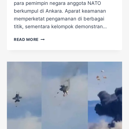
para pemimpin negara anggota NATO
berkumpul di Ankara. Aparat keamanan
memperketat pengamanan di berbagai
titik, sementara kelompok demonstran…
KTT
READ MORE
NATO
BERUJUNG
RICUH!
TURKI
TAHAN
100
DEMONSTRAN,
SITUASI
MENDADAK
KACAU