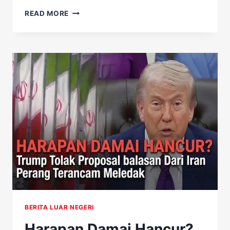
HEBOH!
READ MORE
KOMISI
IX
DPR
MINTA
WARGA
TETAP
TENANG
USAI
HANTAVIRUS
DITEMUKAN
DI
JAKARTA
BERITA LUAR NEGERI
Harapan Damai Hancur?