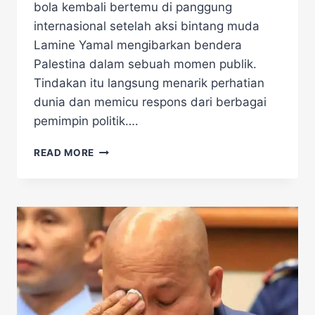
bola kembali bertemu di panggung
internasional setelah aksi bintang muda
Lamine Yamal mengibarkan bendera
Palestina dalam sebuah momen publik.
Tindakan itu langsung menarik perhatian
dunia dan memicu respons dari berbagai
pemimpin politik….
DIKECAM
READ MORE
ISRAEL!
LAMINE
YAMAL
KIBARKAN
BENDERA
PALESTINA,
PM
SPANYOL
ANGKAT
SUARA