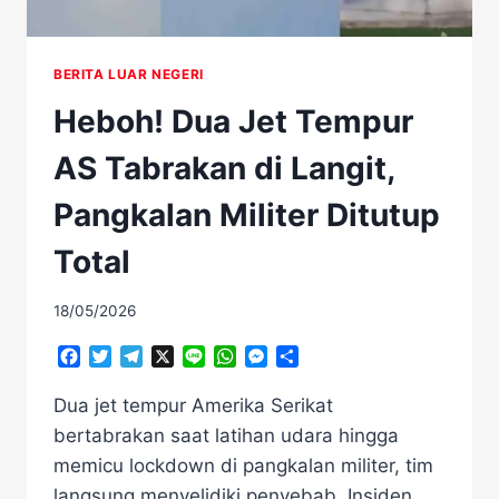
BERITA LUAR NEGERI
Heboh! Dua Jet Tempur
AS Tabrakan di Langit,
Pangkalan Militer Ditutup
Total
18/05/2026
Facebook
Twitter
Telegram
X
Line
WhatsApp
Messenger
Share
Dua jet tempur Amerika Serikat
bertabrakan saat latihan udara hingga
memicu lockdown di pangkalan militer, tim
langsung menyelidiki penyebab. Insiden