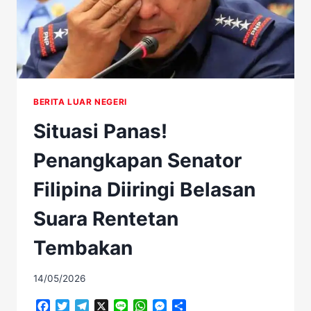
BERITA LUAR NEGERI
Situasi Panas!
Penangkapan Senator
Filipina Diiringi Belasan
Suara Rentetan
Tembakan
14/05/2026
Facebook
Twitter
Telegram
X
Line
WhatsApp
Messenger
Share