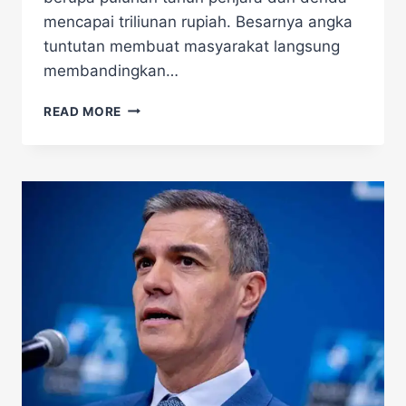
mencapai triliunan rupiah. Besarnya angka
tuntutan membuat masyarakat langsung
membandingkan…
SIDANG
READ MORE
KORUPSI
PANAS!
NADIEM
DITUNTUT
27
TAHUN
DAN
DENDA
RP5,6
TRILIUN,
NETIZEN:
HARVEY
MOEIS
APA
KABAR?