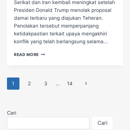
Serikat dan Iran kembali meningkat setelah
Presiden Donald Trump menolak proposal
damai terbaru yang diajukan Teheran.
Penolakan tersebut memperpanjang
ketidakpastian terkait upaya mengakhiri
konflik yang telah berlangsung selama…
HEBOH!
READ MORE
DONALD
TRUMP
KEMBALI
TOLAK
Page
Next
1
2
3
…
14
PROPOSAL
DAMAI
navigation
Page
IRAN,
HARAPAN
AKHIRI
Cari
PERANG
KIAN
Cari
PUPUS