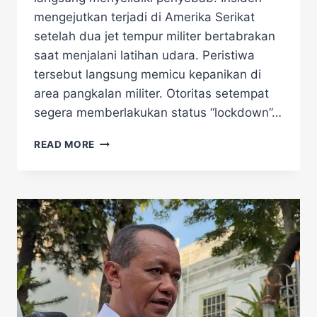
mengejutkan terjadi di Amerika Serikat
setelah dua jet tempur militer bertabrakan
saat menjalani latihan udara. Peristiwa
tersebut langsung memicu kepanikan di
area pangkalan militer. Otoritas setempat
segera memberlakukan status “lockdown”…
HEBOH!
READ MORE
DUA
JET
TEMPUR
AS
TABRAKAN
DI
LANGIT,
PANGKALAN
MILITER
DITUTUP
TOTAL