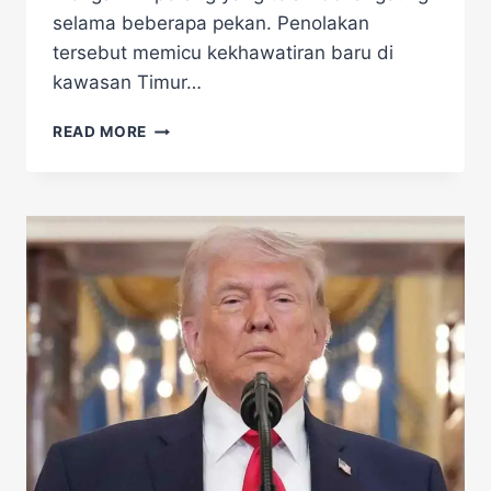
selama beberapa pekan. Penolakan
tersebut memicu kekhawatiran baru di
kawasan Timur…
HARAPAN
READ MORE
DAMAI
HANCUR?
TRUMP
TOLAK
PROPOSAL
BALASAN
DARI
IRAN,
PERANG
TERANCAM
MELEDAK