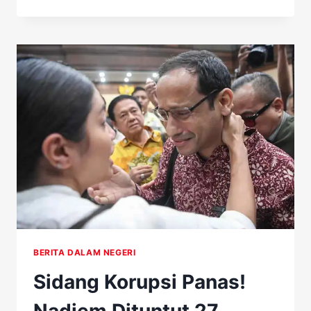
TUNTUTAN
18
TAHUN,
JAKSA
ANDALKAN
BUKTI
CHROMEBOOK,
NADIEM
AMBIL
LANGKAH
FOKUS
PEMULIHAN
BERITA DALAM NEGERI
Sidang Korupsi Panas!