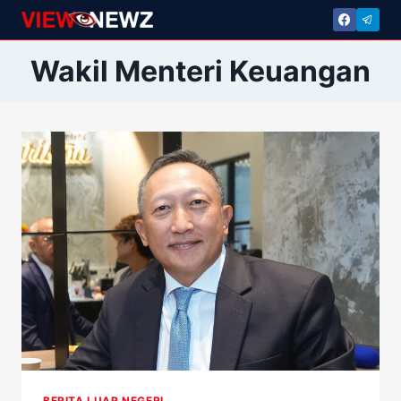
Skip
to
content
Wakil Menteri Keuangan
BERITA LUAR NEGERI