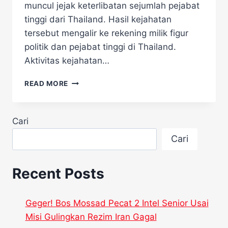
muncul jejak keterlibatan sejumlah pejabat
tinggi dari Thailand. Hasil kejahatan
tersebut mengalir ke rekening milik figur
politik dan pejabat tinggi di Thailand.
Aktivitas kejahatan…
OPERASI
READ MORE
SCAM
ONLINE
KAMBOJA
Cari
BONGKAR
RAHASIA
Cari
GELAP
PEJABAT
TINGGI
Recent Posts
THAILAND
Geger! Bos Mossad Pecat 2 Intel Senior Usai
Misi Gulingkan Rezim Iran Gagal